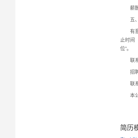
薪
五
有
止时间（
位”。
联
招
联系
本
简历