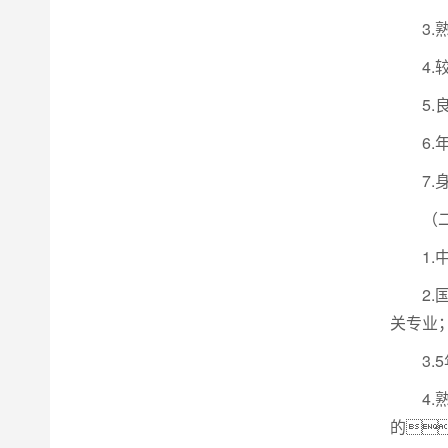
3.
4
5
6
7
（
1
2
关专业
3
4
的