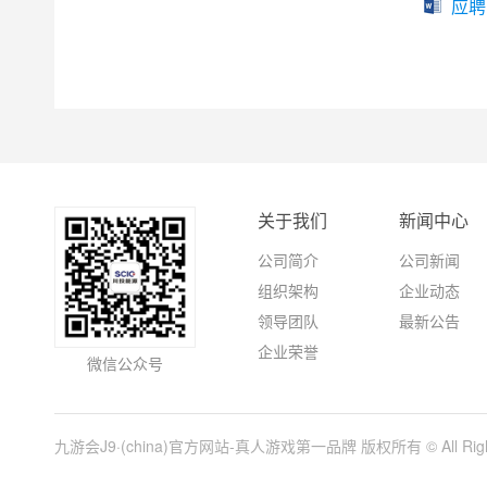
应聘
关于我们
新闻中心
公司简介
公司新闻
组织架构
企业动态
领导团队
最新公告
企业荣誉
微信公众号
九游会J9·(china)官方网站-真人游戏第一品牌 版权所有 © All Right