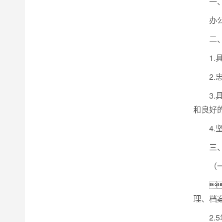
一
办
二
1
2
3
和良好
4
三
（

理、档
2